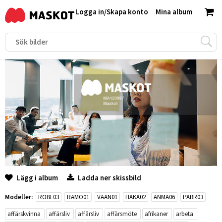
Logga in
/
Skapa konto
Mina album
Lägg i album
Ladda ner skissbild
Modeller:
ROBL03
RAMO01
VAAN01
HAKA02
ANMA06
PABR03
affärskvinna
affärsliv
affärsliv
affärsmöte
afrikaner
arbeta