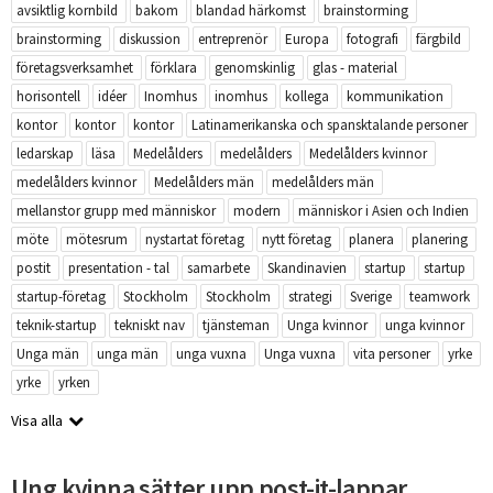
avsiktlig kornbild
bakom
blandad härkomst
brainstorming
brainstorming
diskussion
entreprenör
Europa
fotografi
färgbild
företagsverksamhet
förklara
genomskinlig
glas - material
horisontell
idéer
Inomhus
inomhus
kollega
kommunikation
kontor
kontor
kontor
Latinamerikanska och spansktalande personer
ledarskap
läsa
Medelålders
medelålders
Medelålders kvinnor
medelålders kvinnor
Medelålders män
medelålders män
mellanstor grupp med människor
modern
människor i Asien och Indien
möte
mötesrum
nystartat företag
nytt företag
planera
planering
postit
presentation - tal
samarbete
Skandinavien
startup
startup
startup-företag
Stockholm
Stockholm
strategi
Sverige
teamwork
teknik-startup
tekniskt nav
tjänsteman
Unga kvinnor
unga kvinnor
Unga män
unga män
unga vuxna
Unga vuxna
vita personer
yrke
yrke
yrken
Visa alla
Ung kvinna sätter upp post-it-lappar