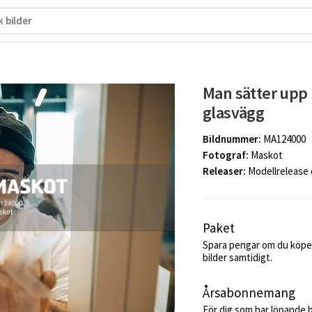
Man sätter upp 
glasvägg
Bildnummer:
MA124000
Fotograf:
Maskot
Releaser:
Modellrelease
Paket
Spara pengar om du köper
bilder samtidigt.
Årsabonnemang
För dig som har löpande 