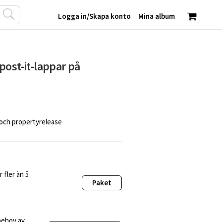
Logga in
/
Skapa konto
Mina album
post-it-lappar på
 och propertyrelease
 fler än 5
Paket
behov av