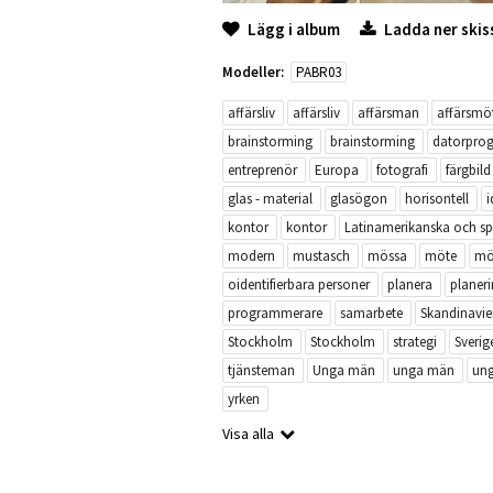
Lägg i album
Ladda ner skis
Modeller:
PABR03
affärsliv
affärsliv
affärsman
affärsmö
brainstorming
brainstorming
datorpro
entreprenör
Europa
fotografi
färgbild
glas - material
glasögon
horisontell
i
kontor
kontor
Latinamerikanska och sp
modern
mustasch
mössa
möte
mö
oidentifierbara personer
planera
planer
programmerare
samarbete
Skandinavie
Stockholm
Stockholm
strategi
Sverig
tjänsteman
Unga män
unga män
un
yrken
Visa alla