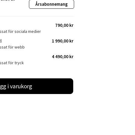
Årsabonnemang
790,00 kr
ssat för sociala medier
l
1 990,00 kr
assat för webb
4 490,00 kr
ssat för tryck
gg i varukorg