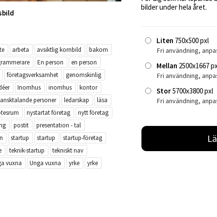
bilder under hela året.
sbild
Liten
750x500 pxl
te
arbeta
avsiktlig kornbild
bakom
Fri användning, anpa
grammerare
En person
en person
Mellan
2500x1667 px
företagsverksamhet
genomskinlig
Fri användning, anp
déer
Inomhus
inomhus
kontor
Stor
5700x3800 pxl
ansktalande personer
ledarskap
läsa
Fri användning, anpa
tesrum
nystartat företag
nytt företag
ing
postit
presentation - tal
Lä
n
startup
startup
startup-företag
e
teknik-startup
tekniskt nav
ga vuxna
Unga vuxna
yrke
yrke