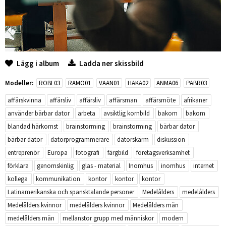
Lägg i album
Ladda ner skissbild
Modeller:
ROBL03
RAMO01
VAAN01
HAKA02
ANMA06
PABR03
affärskvinna
affärsliv
affärsliv
affärsman
affärsmöte
afrikaner
använder bärbar dator
arbeta
avsiktlig kornbild
bakom
bakom
blandad härkomst
brainstorming
brainstorming
bärbar dator
bärbar dator
datorprogrammerare
datorskärm
diskussion
entreprenör
Europa
fotografi
färgbild
företagsverksamhet
förklara
genomskinlig
glas - material
Inomhus
inomhus
internet
kollega
kommunikation
kontor
kontor
kontor
Latinamerikanska och spansktalande personer
Medelålders
medelålders
Medelålders kvinnor
medelålders kvinnor
Medelålders män
medelålders män
mellanstor grupp med människor
modern