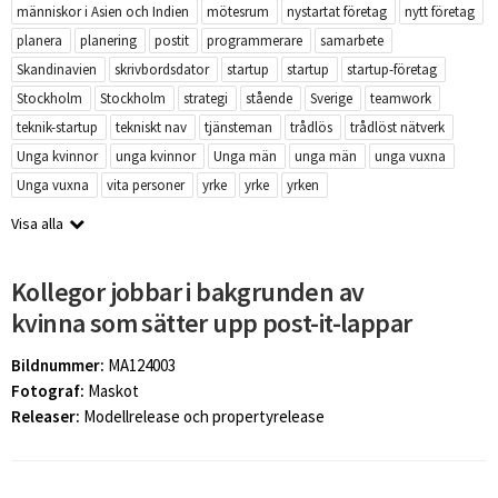
människor i Asien och Indien
mötesrum
nystartat företag
nytt företag
planera
planering
postit
programmerare
samarbete
Skandinavien
skrivbordsdator
startup
startup
startup-företag
Stockholm
Stockholm
strategi
stående
Sverige
teamwork
teknik-startup
tekniskt nav
tjänsteman
trådlös
trådlöst nätverk
Unga kvinnor
unga kvinnor
Unga män
unga män
unga vuxna
Unga vuxna
vita personer
yrke
yrke
yrken
Visa alla
Kollegor jobbar i bakgrunden av
kvinna som sätter upp post-it-lappar
Bildnummer:
MA124003
Fotograf:
Maskot
Releaser:
Modellrelease och propertyrelease