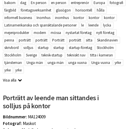
bakom
dag
En person
en person
entreprenör
Europa
fotografi
färgbild
företagsverksamhet
glasögon
horisontell
hålla
informell business
Inomhus
inomhus
kontor
kontor
kontor
Latinamerikanska och spansktalande personer
le
leende
lycka
mejeriprodukter
modern
mössa
nystartat företag
nytt företag
penna
porträtt
porträtt
Porträtt
porträtt
sitta
Skandinavien
skrivbord
solljus
startup
startup
startup-företag
Stockholm
Stockholm
Sverige
teknik-startup
tekniskt nav
titta i kameran
tjänsteman
Unga män
unga män
unga vuxna
Unga vuxna
yrke
yrke
yrke
Visa alla
Porträtt av leende man sittandes i
solljus på kontor
Bildnummer:
MA124009
Fotograf:
Maskot