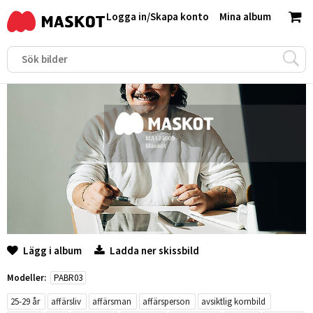
Logga in
/
Skapa konto
Mina album
Lägg i album
Ladda ner skissbild
Modeller:
PABR03
25-29 år
affärsliv
affärsman
affärsperson
avsiktlig kornbild