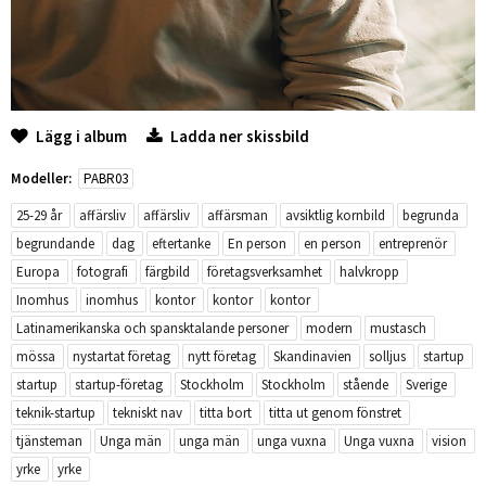
Lägg i album
Ladda ner skissbild
Modeller:
PABR03
25-29 år
affärsliv
affärsliv
affärsman
avsiktlig kornbild
begrunda
begrundande
dag
eftertanke
En person
en person
entreprenör
Europa
fotografi
färgbild
företagsverksamhet
halvkropp
Inomhus
inomhus
kontor
kontor
kontor
Latinamerikanska och spansktalande personer
modern
mustasch
mössa
nystartat företag
nytt företag
Skandinavien
solljus
startup
startup
startup-företag
Stockholm
Stockholm
stående
Sverige
teknik-startup
tekniskt nav
titta bort
titta ut genom fönstret
tjänsteman
Unga män
unga män
unga vuxna
Unga vuxna
vision
yrke
yrke