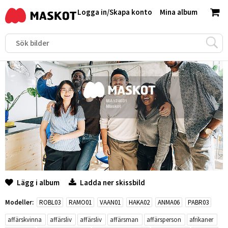
Logga in
/
Skapa konto
Mina album
Lägg i album
Ladda ner skissbild
Modeller:
ROBL03
RAMO01
VAAN01
HAKA02
ANMA06
PABR03
affärskvinna
affärsliv
affärsliv
affärsman
affärsperson
afrikaner