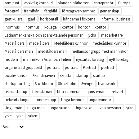
arm runt
avsiktlig kornbild
blandad härkomst
entreprenör
Europa
fotografi
framifrån
färgbild
företagsverksamhet
gemenskap
gestikulera
glad
horisontell
händerna i fickorna
informell business
Inomhus
inomhus
kollega
kontor
kontor
kontor
Latinamerikanska och spansktalande personer
lycka
medarbetare
Medelålders
medelålders
Medelålders kvinnor
medelålders kvinnor
Medelålders män
medelålders män
mellanstor grupp med människor
modern
människor i Asien och Indien
nystartat företag
nytt företag
organiserad gruppbild
porträtt
porträtt
Porträtt
porträtt
positiv känsla
Skandinavien
skratta
startup
startup
startup-företag
Stockholm
Stockholm
Sverige
teamwork
teknik-startup
tekniskt nav
titta i kameran
tjänsteman
trekvart
trekvarts längd
tummen upp
Unga kvinnor
unga kvinnor
Unga män
unga män
unga vuxna
Unga vuxna
vita personer
yrke
yrke
yrke
yrken
Visa alla