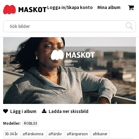
Logga in
/
Skapa konto
Mina album
Lägg i album
Ladda ner skissbild
Modeller:
ROBL03
30-34 år
affärskvinna
affärsliv
affärsperson
afrikaner