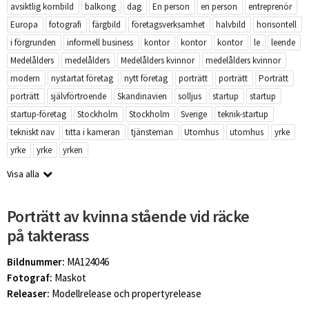
avsiktlig kornbild
balkong
dag
En person
en person
entreprenör
Europa
fotografi
färgbild
företagsverksamhet
halvbild
horisontell
i förgrunden
informell business
kontor
kontor
kontor
le
leende
Medelålders
medelålders
Medelålders kvinnor
medelålders kvinnor
modern
nystartat företag
nytt företag
porträtt
porträtt
Porträtt
porträtt
självförtroende
Skandinavien
solljus
startup
startup
startup-företag
Stockholm
Stockholm
Sverige
teknik-startup
tekniskt nav
titta i kameran
tjänsteman
Utomhus
utomhus
yrke
yrke
yrke
yrken
Visa alla
Porträtt av kvinna stående vid räcke
på takterass
Bildnummer:
MA124046
Fotograf:
Maskot
Releaser:
Modellrelease och propertyrelease