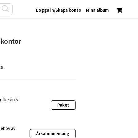
Logga in
/
Skapa konto
Mina album
 kontor
se
 fler än 5
Paket
behov av
Årsabonnemang