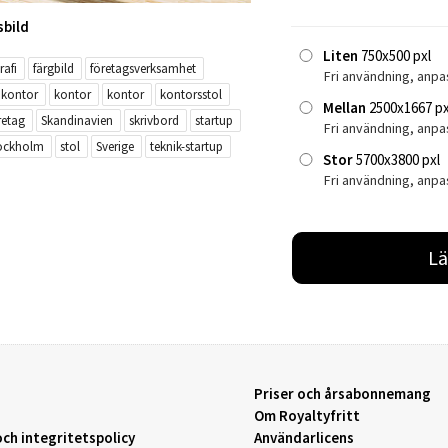
sbild
Liten
750x500 pxl
rafi
färgbild
företagsverksamhet
Fri användning, anpa
kontor
kontor
kontor
kontorsstol
Mellan
2500x1667 px
retag
Skandinavien
skrivbord
startup
Fri användning, anp
ockholm
stol
Sverige
teknik-startup
Stor
5700x3800 pxl
Fri användning, anpa
Lä
Priser och årsabonnemang
Om Royaltyfritt
ch integritetspolicy
Användarlicens