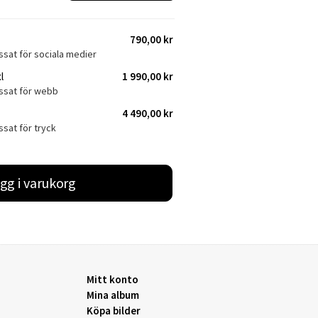
790,00 kr
ssat för sociala medier
l
1 990,00 kr
assat för webb
4 490,00 kr
ssat för tryck
gg i varukorg
Mitt konto
Mina album
Köpa bilder