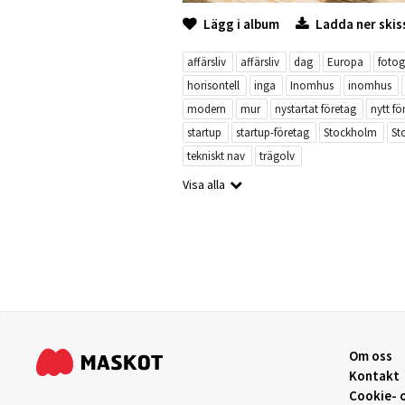
Lägg i album
Ladda ner skis
affärsliv
affärsliv
dag
Europa
fotog
horisontell
inga
Inomhus
inomhus
modern
mur
nystartat företag
nytt fö
startup
startup-företag
Stockholm
St
tekniskt nav
trägolv
Visa alla
Om oss
Kontakt
Cookie- o