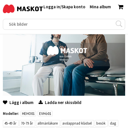
Logga in
/
Skapa konto
Mina album
Lägg i album
Ladda ner skissbild
Modeller:
HEHO01
EVHö01
45-49 år
70-79 år
allmänläkare
avslappnad klädsel
besök
dag