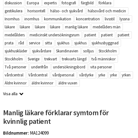
diskussion
Europa
expertis
fotografi
färgbild
förklara
gestikulera
horisontell
hälso- och sjukvård
hälsovård och medicin
Inomhus
inomhus
kommunikation
koncentration
livsstil
lyssna
läkare
läkare
läkare
läkare
manlig läkare
medelåders män
medelålders
medicinskt undersökningsrum
patient
patient
patient
prata
råd
service
sitta
sjukhus
sjukhus
sjukhusbyggnad
sjukhuskläder
sjukvårdare
Skandinavien
solljus
Stockholm
Stockholm
Sverige
trekvart
trekvarts längd
två människor
Två personer
underifrån
undersökningsbord
vita personer
vårdcentral
Vårdcentral
vårdpersonal
vårdyrke
yrke
yrke
yrken
Äldre kvinnor
äldre kvinnor
äldre vuxen
Visa alla
Manlig läkare förklarar symtom för
kvinnlig patient
Bildnummer:
MA124099