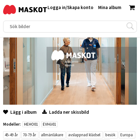
Logga in
/
Skapa konto
Mina album
Lägg i album
Ladda ner skissbild
Modeller:
HEHO01
EVHö01
45-49 år
70-79 år
allmänläkare
avslappnad klädsel
besök
Europa