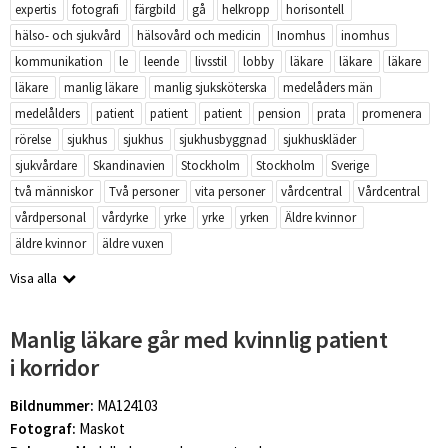
expertis
fotografi
färgbild
gå
helkropp
horisontell
hälso- och sjukvård
hälsovård och medicin
Inomhus
inomhus
kommunikation
le
leende
livsstil
lobby
läkare
läkare
läkare
läkare
manlig läkare
manlig sjuksköterska
medelåders män
medelålders
patient
patient
patient
pension
prata
promenera
rörelse
sjukhus
sjukhus
sjukhusbyggnad
sjukhuskläder
sjukvårdare
Skandinavien
Stockholm
Stockholm
Sverige
två människor
Två personer
vita personer
vårdcentral
Vårdcentral
vårdpersonal
vårdyrke
yrke
yrke
yrken
Äldre kvinnor
äldre kvinnor
äldre vuxen
Visa alla
Manlig läkare går med kvinnlig patient
i korridor
Bildnummer:
MA124103
Fotograf:
Maskot