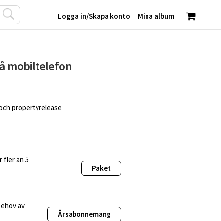
Logga in
/
Skapa konto
Mina album
på mobiltelefon
 och propertyrelease
 fler än 5
Paket
behov av
Årsabonnemang