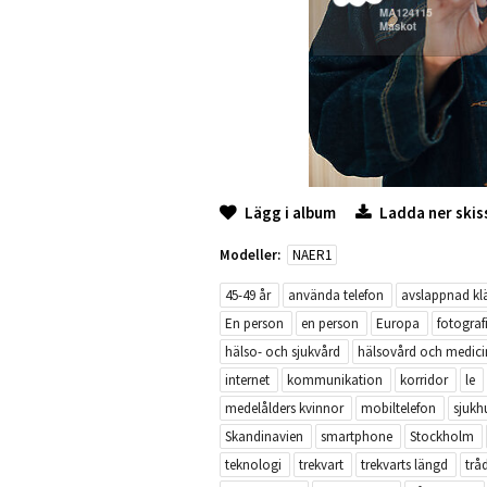
Lägg i album
Ladda ner skis
Modeller:
NAER1
45-49 år
använda telefon
avslappnad kl
En person
en person
Europa
fotograf
hälso- och sjukvård
hälsovård och medici
internet
kommunikation
korridor
le
medelålders kvinnor
mobiltelefon
sjukh
Skandinavien
smartphone
Stockholm
teknologi
trekvart
trekvarts längd
trå