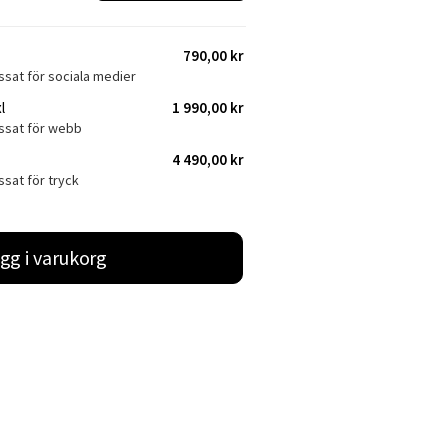
790,00 kr
ssat för sociala medier
l
1 990,00 kr
assat för webb
4 490,00 kr
ssat för tryck
gg i varukorg