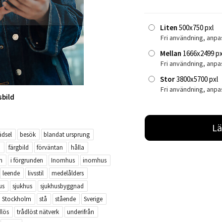
Liten
500x750 pxl
Fri användning, anpa
Mellan
1666x2499 px
Fri användning, anp
Stor
3800x5700 pxl
Fri användning, anpa
sbild
Lä
ädsel
besök
blandat ursprung
i
färgbild
förväntan
hålla
n
i förgrunden
Inomhus
inomhus
leende
livsstil
medelålders
us
sjukhus
sjukhusbyggnad
Stockholm
stå
stående
Sverige
dlös
trådlöst nätverk
underifrån