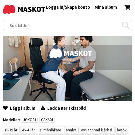
Logga in
/
Skapa konto
Mina album
Lägg i album
Ladda ner skissbild
Modeller:
JOYO01
CAKÄ01
18-19 år
45-49 år
allmänläkare
analys
avslappnad klädsel
besök