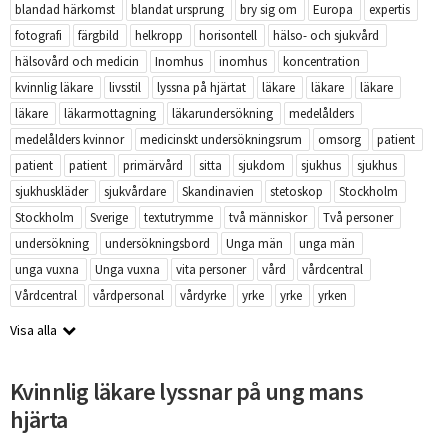
blandad härkomst
blandat ursprung
bry sig om
Europa
expertis
fotografi
färgbild
helkropp
horisontell
hälso- och sjukvård
hälsovård och medicin
Inomhus
inomhus
koncentration
kvinnlig läkare
livsstil
lyssna på hjärtat
läkare
läkare
läkare
läkare
läkarmottagning
läkarundersökning
medelålders
medelålders kvinnor
medicinskt undersökningsrum
omsorg
patient
patient
patient
primärvård
sitta
sjukdom
sjukhus
sjukhus
sjukhuskläder
sjukvårdare
Skandinavien
stetoskop
Stockholm
Stockholm
Sverige
textutrymme
två människor
Två personer
undersökning
undersökningsbord
Unga män
unga män
unga vuxna
Unga vuxna
vita personer
vård
vårdcentral
Vårdcentral
vårdpersonal
vårdyrke
yrke
yrke
yrken
Visa alla
Kvinnlig läkare lyssnar på ung mans
hjärta