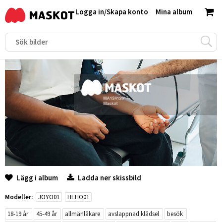
Logga in
/
Skapa konto
Mina album
Lägg i album
Ladda ner skissbild
Modeller:
JOYO01
HEHO01
18-19 år
45-49 år
allmänläkare
avslappnad klädsel
besök