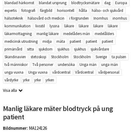
blandad härkomst
blandat ursprung
blodtrycksmätare
dag
Europa
expertis
fotografi
färgbild
horisontell
hålla
hälso- och sjukvård
hälsoteknik
hälsovård och medicin
i förgrunden
Inomhus
inomhus
kommunikation
livsstil
lyssna
läkare
läkare
läkare
läkare
läkarmottagning
manlig läkare
medelåders män
medelålders
medicinsk utrustning
midja
mäta
patient
patient
patient
primärvård
sitta
sjukdom
sjukhus
sjukhus
sjukvårdare
Skandinavien
stetoskop
Stockholm
Stockholm
Sverige
ta pulsen
två människor
Två personer
undersöka
Unga män
unga män
unga vuxna
Unga vuxna
vårdcentral
Vårdcentral
vårdpersonal
vårdyrke
yrke
yrke
yrken
Visa alla
Manlig läkare mäter blodtryck på ung
patient
Bildnummer:
MA124126