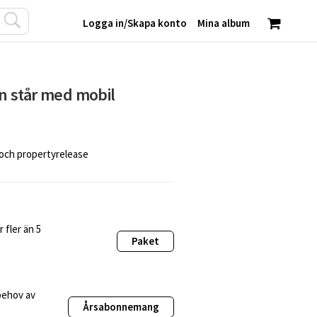
Logga in
/
Skapa konto
Mina album
 står med mobil
 och propertyrelease
 fler än 5
Paket
behov av
Årsabonnemang