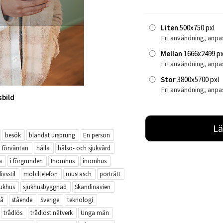
Liten
500x750 pxl
Fri användning, anpa
Mellan
1666x2499 px
Fri användning, anp
Stor
3800x5700 pxl
Fri användning, anpa
sbild
Lä
besök
blandat ursprung
En person
förväntan
hålla
hälso- och sjukvård
a
i förgrunden
Inomhus
inomhus
livsstil
mobiltelefon
mustasch
porträtt
jukhus
sjukhusbyggnad
Skandinavien
tå
stående
Sverige
teknologi
trådlös
trådlöst nätverk
Unga män