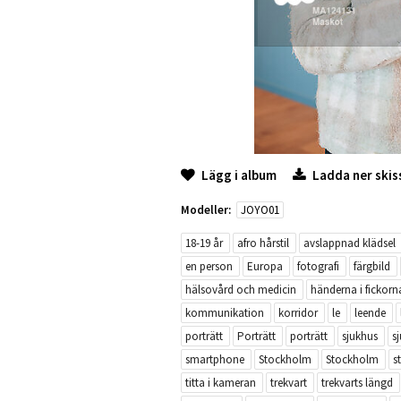
Lägg i album
Ladda ner skis
Modeller:
JOYO01
18-19 år
afro hårstil
avslappnad klädsel
en person
Europa
fotografi
färgbild
hälsovård och medicin
händerna i fickorn
kommunikation
korridor
le
leende
porträtt
Porträtt
porträtt
sjukhus
s
smartphone
Stockholm
Stockholm
s
titta i kameran
trekvart
trekvarts längd