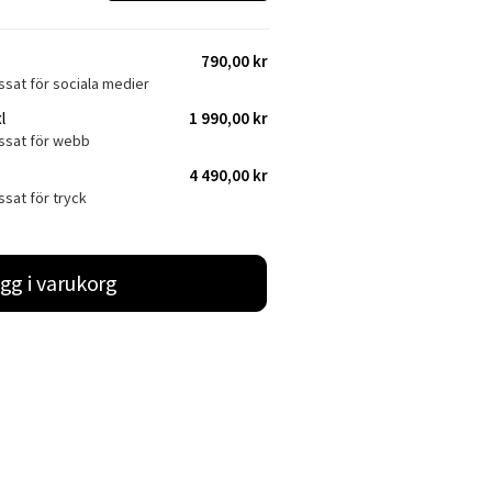
790,00 kr
ssat för sociala medier
l
1 990,00 kr
assat för webb
4 490,00 kr
ssat för tryck
gg i varukorg