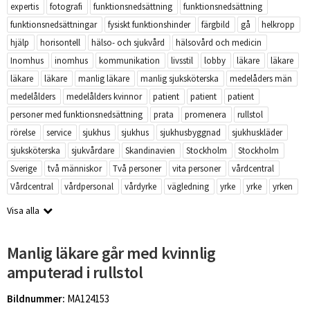
expertis
fotografi
funktionsnedsättning
funktionsnedsättning
funktionsnedsättningar
fysiskt funktionshinder
färgbild
gå
helkropp
hjälp
horisontell
hälso- och sjukvård
hälsovård och medicin
Inomhus
inomhus
kommunikation
livsstil
lobby
läkare
läkare
läkare
läkare
manlig läkare
manlig sjuksköterska
medelåders män
medelålders
medelålders kvinnor
patient
patient
patient
personer med funktionsnedsättning
prata
promenera
rullstol
rörelse
service
sjukhus
sjukhus
sjukhusbyggnad
sjukhuskläder
sjuksköterska
sjukvårdare
Skandinavien
Stockholm
Stockholm
Sverige
två människor
Två personer
vita personer
vårdcentral
Vårdcentral
vårdpersonal
vårdyrke
vägledning
yrke
yrke
yrken
Visa alla
Manlig läkare går med kvinnlig
amputerad i rullstol
Bildnummer:
MA124153