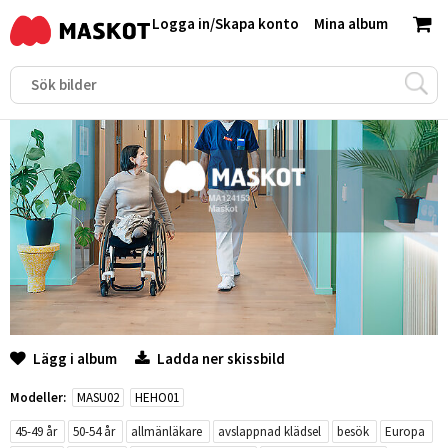
Logga in
/
Skapa konto
Mina album
Lägg i album
Ladda ner skissbild
Modeller:
MASU02
HEHO01
45-49 år
50-54 år
allmänläkare
avslappnad klädsel
besök
Europa