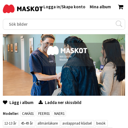
Logga in
/
Skapa konto
Mina album
Lägg i album
Ladda ner skissbild
Modeller:
CAKÄ01
FEER01
NAER1
12-13 år
45-49 år
allmänläkare
avslappnad klädsel
besök