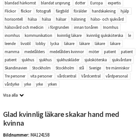
blandad härkomst
blandat ursprung
dotter
Europa
expertis
Flickor
flickor
fotografi
färgbild
förälder
handskakning
hjälp
horisontell
hälsa
hälsa
hälsar
hälsning
hälso- och sjukvård
hälsovård och medicin
i förgrunden
innan tonåren
Inomhus
inomhus
kommunikation
kvinnlig läkare
kvinnlig sjuksköterska
le
leende
livsstil
lobby
lycka
läkare
läkare
läkare
läkare
mamma
medelålders
medelålders kvinnor
möter
patient
patient
patient
sjukhus
sjukhus
sjukhuskläder
sjuksköterska
sjukvårdare
Skandinavien
Stockholm
Stockholm
stå
Sverige
tre människor
Tre personer
vita personer
vårdcentral
Vårdcentral
vårdpersonal
vårdyrke
yrke
yrke
yrken
Visa alla
Glad kvinnlig läkare skakar hand med
kvinna
Bildnummer:
MA124158