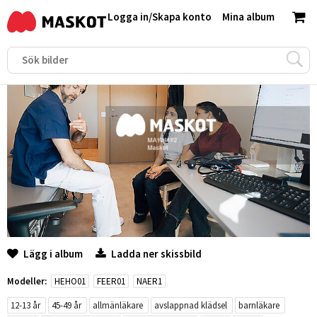
Logga in
/
Skapa konto
Mina album
Lägg i album
Ladda ner skissbild
Modeller:
HEHO01
FEER01
NAER1
12-13 år
45-49 år
allmänläkare
avslappnad klädsel
barnläkare