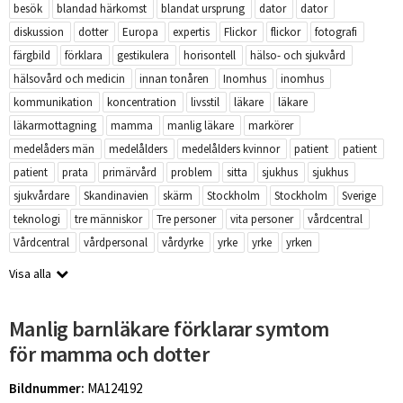
besök
blandad härkomst
blandat ursprung
dator
dator
diskussion
dotter
Europa
expertis
Flickor
flickor
fotografi
färgbild
förklara
gestikulera
horisontell
hälso- och sjukvård
hälsovård och medicin
innan tonåren
Inomhus
inomhus
kommunikation
koncentration
livsstil
läkare
läkare
läkarmottagning
mamma
manlig läkare
markörer
medelåders män
medelålders
medelålders kvinnor
patient
patient
patient
prata
primärvård
problem
sitta
sjukhus
sjukhus
sjukvårdare
Skandinavien
skärm
Stockholm
Stockholm
Sverige
teknologi
tre människor
Tre personer
vita personer
vårdcentral
Vårdcentral
vårdpersonal
vårdyrke
yrke
yrke
yrken
Visa alla
Manlig barnläkare förklarar symtom
för mamma och dotter
Bildnummer:
MA124192