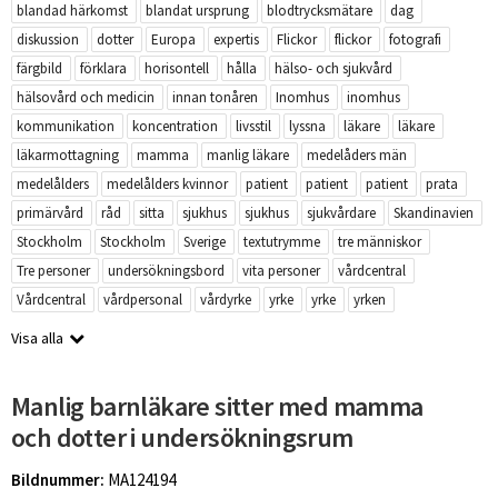
blandad härkomst
blandat ursprung
blodtrycksmätare
dag
diskussion
dotter
Europa
expertis
Flickor
flickor
fotografi
färgbild
förklara
horisontell
hålla
hälso- och sjukvård
hälsovård och medicin
innan tonåren
Inomhus
inomhus
kommunikation
koncentration
livsstil
lyssna
läkare
läkare
läkarmottagning
mamma
manlig läkare
medelåders män
medelålders
medelålders kvinnor
patient
patient
patient
prata
primärvård
råd
sitta
sjukhus
sjukhus
sjukvårdare
Skandinavien
Stockholm
Stockholm
Sverige
textutrymme
tre människor
Tre personer
undersökningsbord
vita personer
vårdcentral
Vårdcentral
vårdpersonal
vårdyrke
yrke
yrke
yrken
Visa alla
Manlig barnläkare sitter med mamma
och dotter i undersökningsrum
Bildnummer:
MA124194