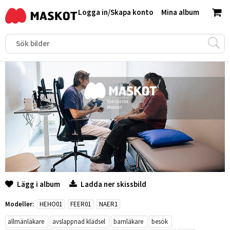
Logga in
/
Skapa konto
Mina album
Lägg i album
Ladda ner skissbild
Modeller:
HEHO01
FEER01
NAER1
allmänläkare
avslappnad klädsel
barnläkare
besök