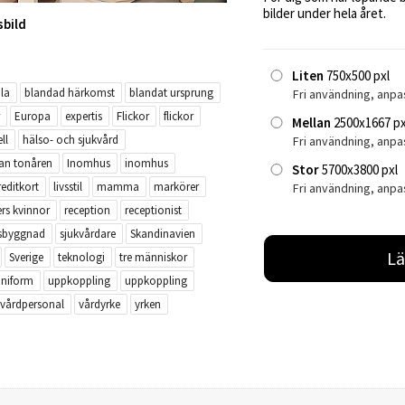
bilder under hela året.
sbild
Liten
750x500 pxl
la
blandad härkomst
blandat ursprung
Fri användning, anpa
Europa
expertis
Flickor
flickor
Mellan
2500x1667 px
ll
hälso- och sjukvård
Fri användning, anp
an tonåren
Inomhus
inomhus
Stor
5700x3800 pxl
reditkort
livsstil
mamma
markörer
Fri användning, anpa
rs kvinnor
reception
receptionist
sbyggnad
sjukvårdare
Skandinavien
Lä
Sverige
teknologi
tre människor
uniform
uppkoppling
uppkoppling
vårdpersonal
vårdyrke
yrken