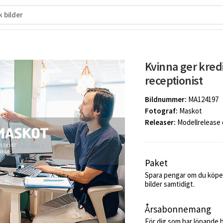
Kvinna ger kredi
receptionist
Bildnummer:
MA124197
Fotograf:
Maskot
Releaser:
Modellrelease
Paket
Spara pengar om du köper
bilder samtidigt.
Årsabonnemang
För dig som har löpande 