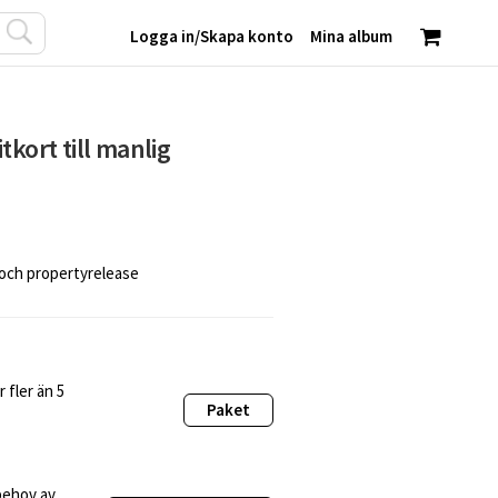
Logga in
/
Skapa konto
Mina album
tkort till manlig
 och propertyrelease
 fler än 5
Paket
behov av