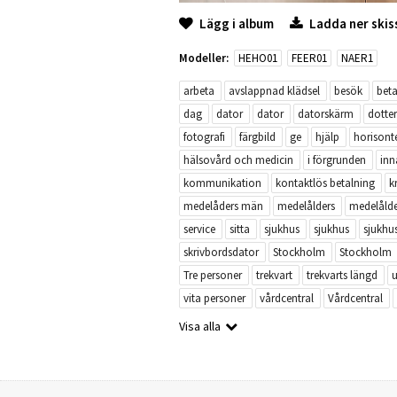
Lägg i album
Ladda ner skis
Modeller:
HEHO01
FEER01
NAER1
arbeta
avslappnad klädsel
besök
beta
dag
dator
dator
datorskärm
dotter
fotografi
färgbild
ge
hjälp
horisonte
hälsovård och medicin
i förgrunden
inn
kommunikation
kontaktlös betalning
k
medelåders män
medelålders
medelålde
service
sitta
sjukhus
sjukhus
sjukhu
skrivbordsdator
Stockholm
Stockholm
Tre personer
trekvart
trekvarts längd
vita personer
vårdcentral
Vårdcentral
Visa alla