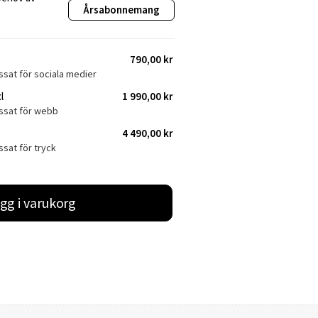
Årsabonnemang
790,00 kr
ssat för sociala medier
l
1 990,00 kr
assat för webb
4 490,00 kr
ssat för tryck
gg i varukorg