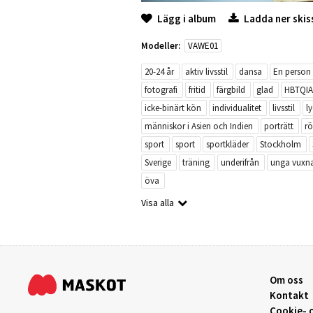
Lägg i album
Ladda ner skis
Modeller:
VAWE01
20-24 år
aktiv livsstil
dansa
En person
fotografi
fritid
färgbild
glad
HBTQIA
icke-binärt kön
individualitet
livsstil
l
människor i Asien och Indien
porträtt
rö
sport
sport
sportkläder
Stockholm
Sverige
träning
underifrån
unga vuxn
öva
Visa alla
Om oss
Kontakt
Cookie- o