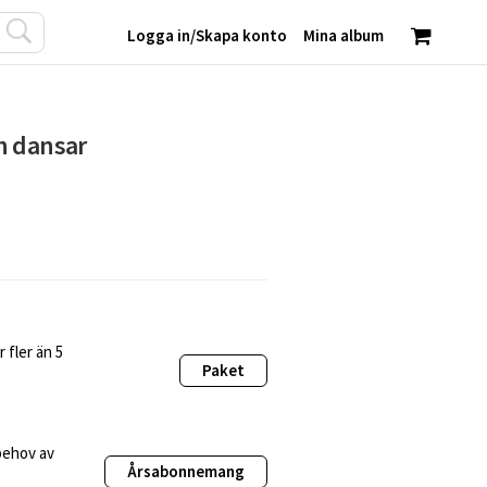
Logga in
/
Skapa konto
Mina album
n dansar
 fler än 5
Paket
behov av
Årsabonnemang