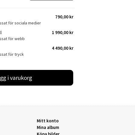
790,00 kr
ssat för sociala medier
l
1 990,00 kr
assat för webb
4 490,00 kr
ssat för tryck
gg i varukorg
Mitt konto
Mina album
Köpa bilder