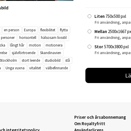
sbild
Liten
750x500 pxl
Fri användning, anpa
en person
Europa
flexibilitet
flytta
Mellan
2500x1667 px
Fri användning, anp
 personer
horisontell
hälsosam livsstil
ycka
långt hår
motion
motionera
Stor
5700x3800 pxl
Fri användning, anpa
relse
självförtroende
Skandinavien
Stockholm
stort leende
studiobild
stå
a
Unga vuxna
vitalitet
välbefinnande
Lä
Priser och årsabonnemang
Om Royaltyfritt
ch integritetspolicy
Användarlicens