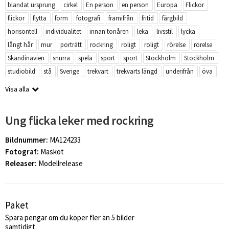
blandat ursprung
cirkel
En person
en person
Europa
Flickor
flickor
flytta
form
fotografi
framifrån
fritid
färgbild
horisontell
individualitet
innan tonåren
leka
livsstil
lycka
långt hår
mur
porträtt
rockring
roligt
roligt
rörelse
rörelse
Skandinavien
snurra
spela
sport
sport
Stockholm
Stockholm
studiobild
stå
Sverige
trekvart
trekvarts längd
underifrån
öva
Visa alla
Ung flicka leker med rockring
Bildnummer:
MA124233
Fotograf:
Maskot
Releaser:
Modellrelease
Paket
Spara pengar om du köper fler än 5 bilder
samtidigt.