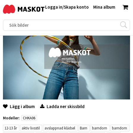
Logga in
/
Skapa konto
Mina album
Lägg i album
Ladda ner skissbild
Modeller:
CHKA06
12-13 år
aktiv livsstil
avslappnad klädsel
Barn
barndom
barndom