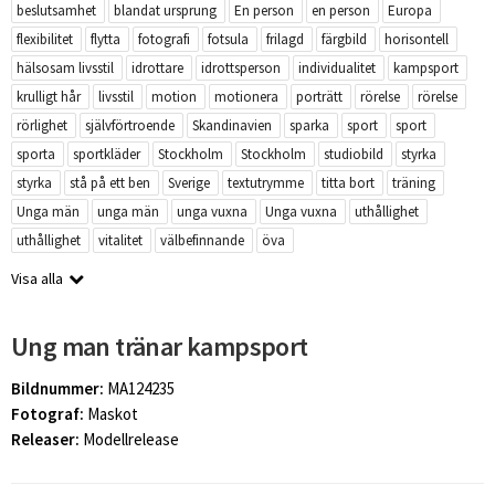
beslutsamhet
blandat ursprung
En person
en person
Europa
flexibilitet
flytta
fotografi
fotsula
frilagd
färgbild
horisontell
hälsosam livsstil
idrottare
idrottsperson
individualitet
kampsport
krulligt hår
livsstil
motion
motionera
porträtt
rörelse
rörelse
rörlighet
självförtroende
Skandinavien
sparka
sport
sport
sporta
sportkläder
Stockholm
Stockholm
studiobild
styrka
styrka
stå på ett ben
Sverige
textutrymme
titta bort
träning
Unga män
unga män
unga vuxna
Unga vuxna
uthållighet
uthållighet
vitalitet
välbefinnande
öva
Visa alla
Ung man tränar kampsport
Bildnummer:
MA124235
Fotograf:
Maskot
Releaser:
Modellrelease