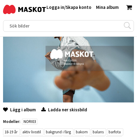
Logga in
/
Skapa konto
Mina album
Lägg i album
Ladda ner skissbild
Modeller:
NORI03
18-19 år
aktiv livsstil
bakgrund i färg
bakom
balans
barfota