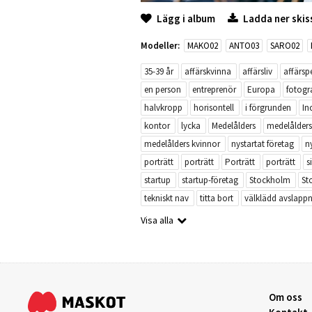
Lägg i album
Ladda ner skis
Modeller:
MAKO02
ANTO03
SARO02
35-39 år
affärskvinna
affärsliv
affärsp
en person
entreprenör
Europa
fotogra
halvkropp
horisontell
i förgrunden
In
kontor
lycka
Medelålders
medelålders
medelålders kvinnor
nystartat företag
n
porträtt
porträtt
Porträtt
porträtt
s
startup
startup-företag
Stockholm
St
tekniskt nav
titta bort
välklädd avslapp
Visa alla
Om oss