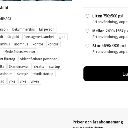
sbild
Liten
750x500 pxl
MIMA03
Fri användning, anpa
erson
bekymmerslös
En person
Mellan
2499x1667 px
Fri användning, anp
fi
färgbild
företagsverksamhet
glad
omhus
inomhus
kontor
kontor
Stor
5698x3801 pxl
Fri användning, anpa
Medelålders kvinnor
ytt företag
oidentifierbara personer
itta
Skandinavien
skratta
startup
Lä
ockholm
Sverige
teknik-startup
nad
yrke
yrke
yrken
Priser och årsabonnemang