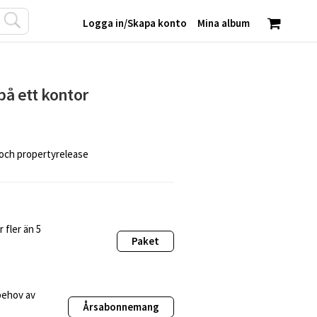
Logga in
/
Skapa konto
Mina album
på ett kontor
 och propertyrelease
 fler än 5
Paket
behov av
Årsabonnemang