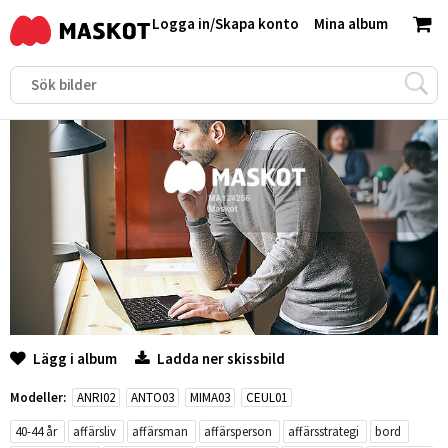
Logga in
/
Skapa konto
Mina album
Lägg i album
Ladda ner skissbild
Modeller:
ANRI02
ANTO03
MIMA03
CEUL01
40-44 år
affärsliv
affärsman
affärsperson
affärsstrategi
bord