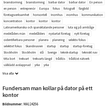
brainstorming
brainstorming
bärbar dator
bärbar dator
En person
en person
entreprenör
Europa
fokus
fotografi
färgbild
företagsverksamhet
horisontell
Inomhus
inomhus
kommunikation
koncentration
kontor
kontor
kontor
Latinamerikanska och spansktalande personer
luta sig på armbåge
medelåders män
medelålders
nystartat företag
nytt företag
oidentifierbara personer
planera
planering
selektiv fokus
selektivt fokus
Skandinavien
startup
startup
startup-företag
Stockholm
Stockholm
stå
Sverige
teknik-startup
tekniskt nav
titta bort
trekvart
trekvarts längd
trådlös
trådlöst nätverk
välklädd avslappnad
yrke
yrke
Visa alla
Fundersam man kollar på dator på ett
kontor
Bildnummer:
MA124256