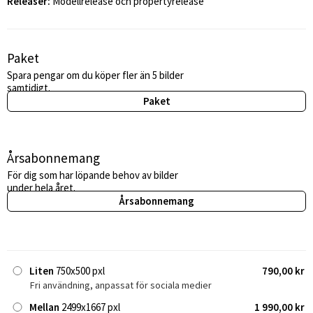
Releaser:
Modellrelease och propertyrelease
Paket
Spara pengar om du köper fler än 5 bilder
samtidigt.
Paket
Årsabonnemang
För dig som har löpande behov av bilder
under hela året.
Årsabonnemang
Liten
750x500 pxl
790,00 kr
Fri användning, anpassat för sociala medier
Mellan
2499x1667 pxl
1 990,00 kr