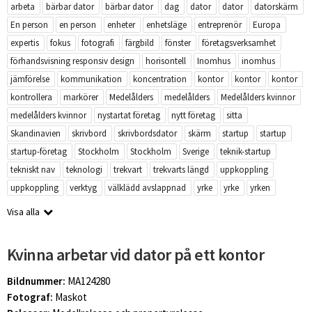
arbeta
bärbar dator
bärbar dator
dag
dator
dator
datorskärm
En person
en person
enheter
enhetsläge
entreprenör
Europa
expertis
fokus
fotografi
färgbild
fönster
företagsverksamhet
förhandsvisning responsiv design
horisontell
Inomhus
inomhus
jämförelse
kommunikation
koncentration
kontor
kontor
kontor
kontrollera
markörer
Medelålders
medelålders
Medelålders kvinnor
medelålders kvinnor
nystartat företag
nytt företag
sitta
Skandinavien
skrivbord
skrivbordsdator
skärm
startup
startup
startup-företag
Stockholm
Stockholm
Sverige
teknik-startup
tekniskt nav
teknologi
trekvart
trekvarts längd
uppkoppling
uppkoppling
verktyg
välklädd avslappnad
yrke
yrke
yrken
Visa alla
Kvinna arbetar vid dator på ett kontor
Bildnummer:
MA124280
Fotograf:
Maskot