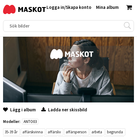
Logga in
/
Skapa konto
Mina album
Lägg i album
Ladda ner skissbild
Modeller:
ANTO03
35-39 år
affärskvinna
affärsliv
affärsperson
arbeta
begrunda