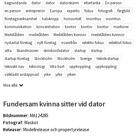
begrundande
dator
dator
datorskärm
eftertanke
En person
en person
entreprenör
Europa
expertis
fokus
fotografi
färgbild
företagsverksamhet
halvkropp
horisontell
Inomhus
inomhus
kommunikation
koncentration
kontor
kontor
kontor
markörer
Medelålders
medelålders
Medelålders kvinnor
medelålders kvinnor
nystartat företag
nytt företag
ovanifrån
selektiv fokus
selektivt fokus
sitta
Skandinavien
skrivbordsdator
startup
startup
startup-företag
Stockholm
Stockholm
Sverige
teknik-startup
tekniskt nav
teknologi
titta bort
uppkoppling
uppkoppling
välklädd avslappnad
yrke
yrke
yrken
Visa alla
Fundersam kvinna sitter vid dator
Bildnummer:
MA124285
Fotograf:
Maskot
Releaser:
Modellrelease och propertyrelease