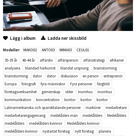
Lägg i album
Ladda ner skissbild
Modeller:
MAKO02
ANTO03
MIMA03
CEUL01
35-39 år
40-44 år
affärsliv
affärsperson
affärsstrategi
afrikaner
analysera
blandad härkomst
blandat ursprung
brainstorming
brainstorming
dator
dator
diskussion
en person
entreprenör
Europa
fotografi
fyra människor
Fyra personer
färgbild
företagsverksamhet
gemenskap
idéer
Inomhus
inomhus
kommunikation
koncentration
kontor
kontor
kontor
Latinamerikanska och spansktalande personer
markörer
medarbetare
medarbetarengagemang
medelåders män
medelålders
Medelålders
medelålders
medelålders kvinnor
Medelålders kvinnor
medelålders kvinnor
nystartat företag
nytt företag
planera