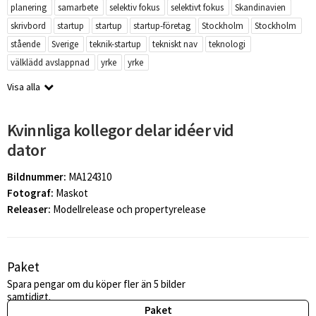
planering
samarbete
selektiv fokus
selektivt fokus
Skandinavien
skrivbord
startup
startup
startup-företag
Stockholm
Stockholm
stående
Sverige
teknik-startup
tekniskt nav
teknologi
välklädd avslappnad
yrke
yrke
Visa alla
Kvinnliga kollegor delar idéer vid
dator
Bildnummer:
MA124310
Fotograf:
Maskot
Releaser:
Modellrelease och propertyrelease
Paket
Spara pengar om du köper fler än 5 bilder
samtidigt.
Paket