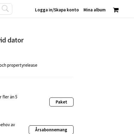
Logga in
/
Skapa konto
Mina album
vid dator
 och propertyrelease
 fler än 5
Paket
behov av
Årsabonnemang