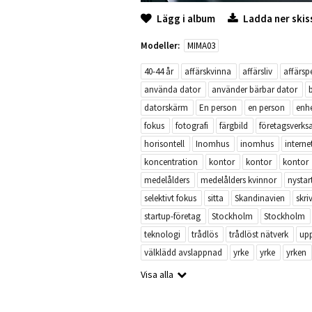
Lägg i album
Ladda ner skis
Modeller:
MIMA03
40-44 år
affärskvinna
affärsliv
affärsp
använda dator
använder bärbar dator
datorskärm
En person
en person
enhe
fokus
fotografi
färgbild
företagsverk
horisontell
Inomhus
inomhus
interne
koncentration
kontor
kontor
kontor
medelålders
medelålders kvinnor
nystar
selektivt fokus
sitta
Skandinavien
skri
startup-företag
Stockholm
Stockholm
teknologi
trådlös
trådlöst nätverk
up
välklädd avslappnad
yrke
yrke
yrken
Visa alla