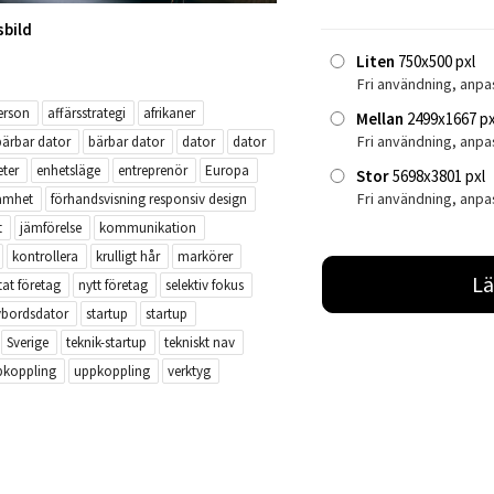
sbild
Liten
750x500 pxl
Fri användning, anpa
erson
affärsstrategi
afrikaner
Mellan
2499x1667 px
Fri användning, anp
bärbar dator
bärbar dator
dator
dator
ter
enhetsläge
entreprenör
Europa
Stor
5698x3801 pxl
Fri användning, anpa
samhet
förhandsvisning responsiv design
t
jämförelse
kommunikation
kontrollera
krulligt hår
markörer
Lä
tat företag
nytt företag
selektiv fokus
vbordsdator
startup
startup
Sverige
teknik-startup
tekniskt nav
pkoppling
uppkoppling
verktyg