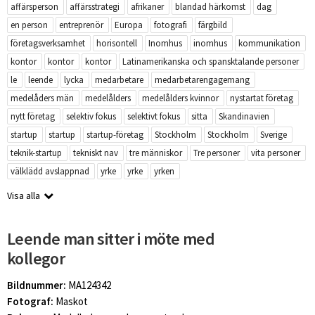
affärsperson
affärsstrategi
afrikaner
blandad härkomst
dag
en person
entreprenör
Europa
fotografi
färgbild
företagsverksamhet
horisontell
Inomhus
inomhus
kommunikation
kontor
kontor
kontor
Latinamerikanska och spansktalande personer
le
leende
lycka
medarbetare
medarbetarengagemang
medelåders män
medelålders
medelålders kvinnor
nystartat företag
nytt företag
selektiv fokus
selektivt fokus
sitta
Skandinavien
startup
startup
startup-företag
Stockholm
Stockholm
Sverige
teknik-startup
tekniskt nav
tre människor
Tre personer
vita personer
välklädd avslappnad
yrke
yrke
yrken
Visa alla
Leende man sitter i möte med
kollegor
Bildnummer:
MA124342
Fotograf:
Maskot