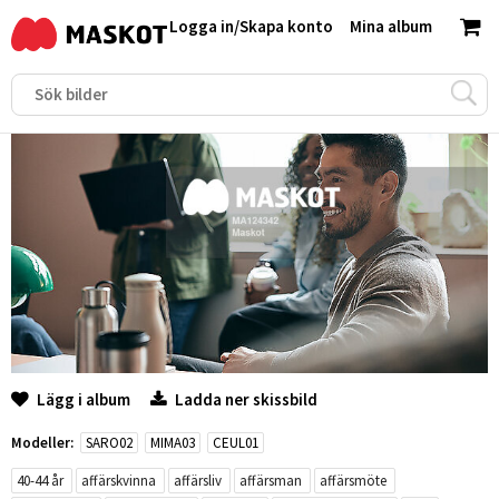
Logga in
/
Skapa konto
Mina album
Lägg i album
Ladda ner skissbild
Modeller:
SARO02
MIMA03
CEUL01
40-44 år
affärskvinna
affärsliv
affärsman
affärsmöte