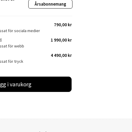
Årsabonnemang
790,00 kr
ssat för sociala medier
l
1 990,00 kr
assat för webb
4 490,00 kr
ssat för tryck
gg i varukorg