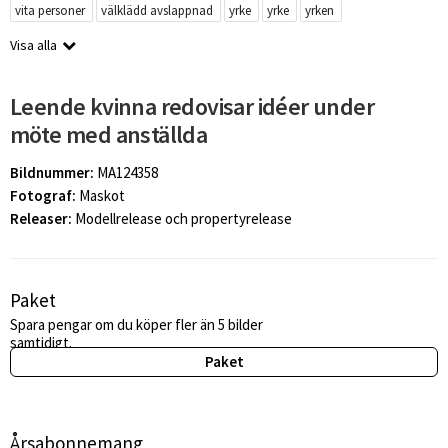
vita personer
välklädd avslappnad
yrke
yrke
yrken
Visa alla
Leende kvinna redovisar idéer under
möte med anställda
Bildnummer:
MA124358
Fotograf:
Maskot
Releaser:
Modellrelease och propertyrelease
Paket
Spara pengar om du köper fler än 5 bilder
samtidigt.
Paket
Årsabonnemang