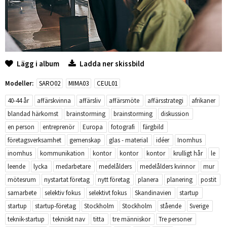
Lägg i album
Ladda ner skissbild
Modeller:
SARO02
MIMA03
CEUL01
40-44 år
affärskvinna
affärsliv
affärsmöte
affärsstrategi
afrikaner
blandad härkomst
brainstorming
brainstorming
diskussion
en person
entreprenör
Europa
fotografi
färgbild
företagsverksamhet
gemenskap
glas - material
idéer
Inomhus
inomhus
kommunikation
kontor
kontor
kontor
krulligt hår
le
leende
lycka
medarbetare
medelålders
medelålders kvinnor
mur
mötesrum
nystartat företag
nytt företag
planera
planering
postit
samarbete
selektiv fokus
selektivt fokus
Skandinavien
startup
startup
startup-företag
Stockholm
Stockholm
stående
Sverige
teknik-startup
tekniskt nav
titta
tre människor
Tre personer