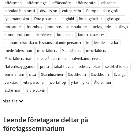
affärsman
affärsmingel
affärsmöte
affärssamtal
afrikaner
blandad härkomst
diskussion
entreprenör
Europa
fotografi
fyra människor
Fyra personer
färgbild
företagskultur
glasögon
horisontell
Inomhus
inomhus
internationellt företagande
kollega
kommunikation
konferens
konferens
konferenscenter
Latinamerikanska och spansktalande personer
le
leende
lycka
medelåders män
medelålders
Medelålders
medelålders
Medelålders män
medelålders män
nätverkande event
Nätverksbyggande
prata
rakat huvud
selektiv fokus
selektivt fokus
seminarium
sitta
Skandinavien
Stockholm
Stockholm
Sverige
verkstad
vita personer
workshop
yrke
yrke
Äldre män
äldre män
äldre vuxen
Visa alla
Leende företagare deltar på
företagsseminarium