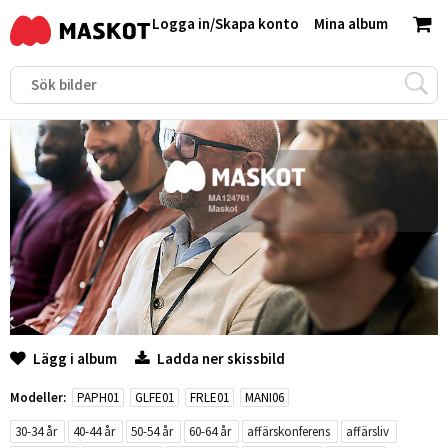
Logga in
/
Skapa konto
Mina album
Lägg i album
Ladda ner skissbild
Modeller:
PAPH01
GLFE01
FRLE01
MANI06
30-34 år
40-44 år
50-54 år
60-64 år
affärskonferens
affärsliv