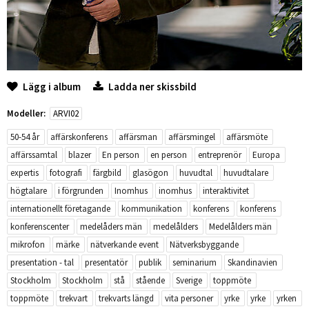
Lägg i album
Ladda ner skissbild
Modeller:
ARVI02
50-54 år
affärskonferens
affärsman
affärsmingel
affärsmöte
affärssamtal
blazer
En person
en person
entreprenör
Europa
expertis
fotografi
färgbild
glasögon
huvudtal
huvudtalare
högtalare
i förgrunden
Inomhus
inomhus
interaktivitet
internationellt företagande
kommunikation
konferens
konferens
konferenscenter
medelåders män
medelålders
Medelålders män
mikrofon
märke
nätverkande event
Nätverksbyggande
presentation - tal
presentatör
publik
seminarium
Skandinavien
Stockholm
Stockholm
stå
stående
Sverige
toppmöte
toppmöte
trekvart
trekvarts längd
vita personer
yrke
yrke
yrken