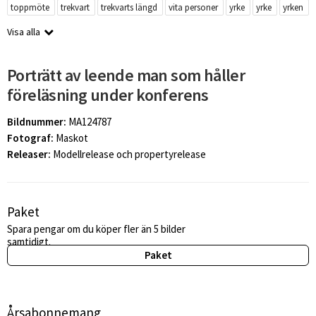
toppmöte
trekvart
trekvarts längd
vita personer
yrke
yrke
yrken
Visa alla
Porträtt av leende man som håller
föreläsning under konferens
Bildnummer:
MA124787
Fotograf:
Maskot
Releaser:
Modellrelease och propertyrelease
Paket
Spara pengar om du köper fler än 5 bilder
samtidigt.
Paket
Årsabonnemang