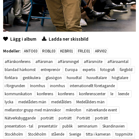
Lägg i album
Ladda ner skissbild
Modeller:
ANTO03
ROBL03
KEBR01
FRLE01
ARVI02
affärskonferens
affärsman
affärsmingel
affärsmöte
affärssamtal
blandad härkomst
entreprenör
Europa
expertis
fotografi
färgbild
förklara
gestikulera
glasögon
huvudtal
huvudtalare
högtalare
i förgrunden
Inomhus
inomhus
internationellt företagande
kommunikation
konferens
konferens
konferenscenter
le
leende
lycka
medelåders män
medelålders
Medelålders män
mellanstor grupp med människor
mikrofon
nätverkande event
Nätverksbyggande
porträtt
porträtt
Porträtt
porträtt
presentation - tal
presentatör
publik
seminarium
Skandinavien
Stockholm
Stockholm
stående
Sverige
titta i kameran
toppmöte