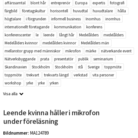
affärssamtal
blont hår
entreprenör
Europa
expertis
fotografi
färgbild
företagskultur
horisontell
huvudtal
huvudtalare
hålla
högtalare
i förgrunden
informell business
Inomhus
inomhus
internationellt företagande
kommunikation
konferens
konferenscenter
le
leende
långt hår
Medelålders
medelålders
Medelålders kvinnor
medelålders kvinnor
Medelålders män
mellanstor grupp med människor
mikrofon
märke
nätverkande event
Nätverksbyggande
prata
presentatör
publik
seminarium
Skandinavien
Stockholm
Stockholm
stå
Sverige
toppmöte
toppmöte
trekvart
trekvarts längd
verkstad
vita personer
workshop
yrke
yrke
yrken
Visa alla
Leende kvinna håller i mikrofon
under föreläsning
Bildnummer:
MA124789