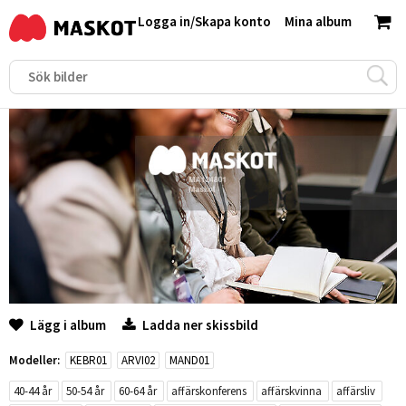
Logga in
/
Skapa konto
Mina album
Lägg i album
Ladda ner skissbild
Modeller:
KEBR01
ARVI02
MAND01
40-44 år
50-54 år
60-64 år
affärskonferens
affärskvinna
affärsliv