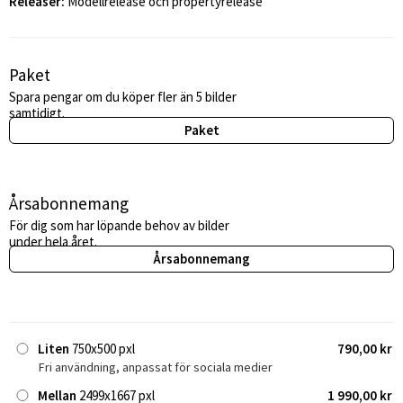
Releaser:
Modellrelease och propertyrelease
Paket
Spara pengar om du köper fler än 5 bilder
samtidigt.
Paket
Årsabonnemang
För dig som har löpande behov av bilder
under hela året.
Årsabonnemang
Liten
750x500 pxl
790,00 kr
Fri användning, anpassat för sociala medier
Mellan
2499x1667 pxl
1 990,00 kr