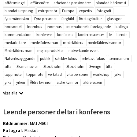
affärsmingel
affärsmöte
arbetande pensionärer
blandad härkomst
blandat ursprung
entreprenör
Europa
expertis
fotografi
fyra människor
Fyra personer
färgbild
företagskultur
glasögon
horisontell
Inomhus
inomhus
internationellt företagande
kollega
kommunikation
konferens
konferens
konferenscenter
le
leende
medarbetare
medelåders män
medelålders
medelålders kvinnor
Medelålders män
mejeriprodukter
nätverkande event
Nätverksbyggande
publik
selektiv fokus
selektivt fokus
seminarium
sitta
Skandinavien
Stockholm
Stockholm
Sverige
titta
toppmöte
toppmöte
verkstad
vita personer
workshop
yrke
yrke
yrken
Äldre kvinnor
äldre kvinnor
äldre vuxen
Visa alla
Leende personer deltar i konferens
Bildnummer:
MA124801
Fotograf:
Maskot