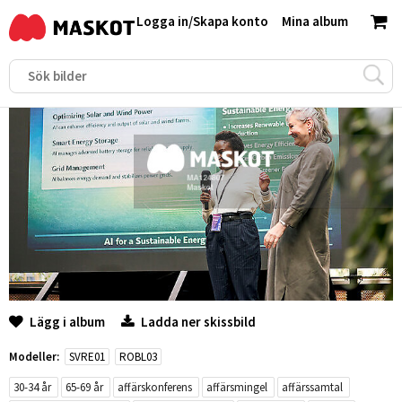
Logga in
/
Skapa konto
Mina album
Lägg i album
Ladda ner skissbild
Modeller:
SVRE01
ROBL03
30-34 år
65-69 år
affärskonferens
affärsmingel
affärssamtal