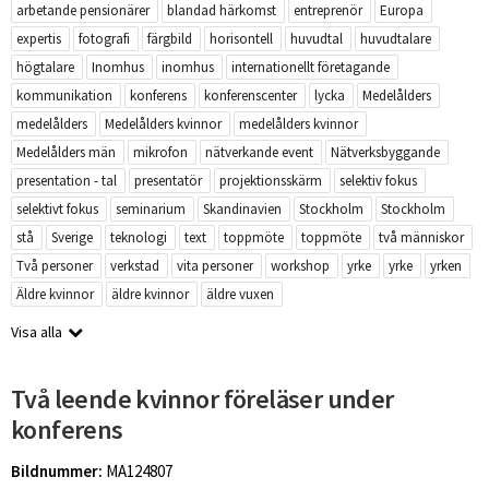
arbetande pensionärer
blandad härkomst
entreprenör
Europa
expertis
fotografi
färgbild
horisontell
huvudtal
huvudtalare
högtalare
Inomhus
inomhus
internationellt företagande
kommunikation
konferens
konferenscenter
lycka
Medelålders
medelålders
Medelålders kvinnor
medelålders kvinnor
Medelålders män
mikrofon
nätverkande event
Nätverksbyggande
presentation - tal
presentatör
projektionsskärm
selektiv fokus
selektivt fokus
seminarium
Skandinavien
Stockholm
Stockholm
stå
Sverige
teknologi
text
toppmöte
toppmöte
två människor
Två personer
verkstad
vita personer
workshop
yrke
yrke
yrken
Äldre kvinnor
äldre kvinnor
äldre vuxen
Visa alla
Två leende kvinnor föreläser under
konferens
Bildnummer:
MA124807