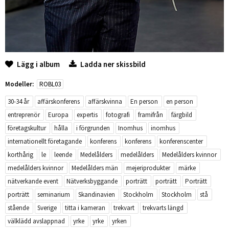
Lägg i album
Ladda ner skissbild
Modeller:
ROBL03
30-34 år
affärskonferens
affärskvinna
En person
en person
entreprenör
Europa
expertis
fotografi
framifrån
färgbild
företagskultur
hålla
i förgrunden
Inomhus
inomhus
internationellt företagande
konferens
konferens
konferenscenter
korthårig
le
leende
Medelålders
medelålders
Medelålders kvinnor
medelålders kvinnor
Medelålders män
mejeriprodukter
märke
nätverkande event
Nätverksbyggande
porträtt
porträtt
Porträtt
porträtt
seminarium
Skandinavien
Stockholm
Stockholm
stå
stående
Sverige
titta i kameran
trekvart
trekvarts längd
välklädd avslappnad
yrke
yrke
yrken