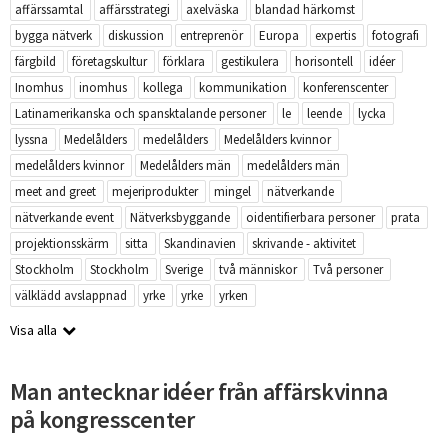
affärssamtal
affärsstrategi
axelväska
blandad härkomst
bygga nätverk
diskussion
entreprenör
Europa
expertis
fotografi
färgbild
företagskultur
förklara
gestikulera
horisontell
idéer
Inomhus
inomhus
kollega
kommunikation
konferenscenter
Latinamerikanska och spansktalande personer
le
leende
lycka
lyssna
Medelålders
medelålders
Medelålders kvinnor
medelålders kvinnor
Medelålders män
medelålders män
meet and greet
mejeriprodukter
mingel
nätverkande
nätverkande event
Nätverksbyggande
oidentifierbara personer
prata
projektionsskärm
sitta
Skandinavien
skrivande - aktivitet
Stockholm
Stockholm
Sverige
två människor
Två personer
välklädd avslappnad
yrke
yrke
yrken
Visa alla
Man antecknar idéer från affärskvinna
på kongresscenter