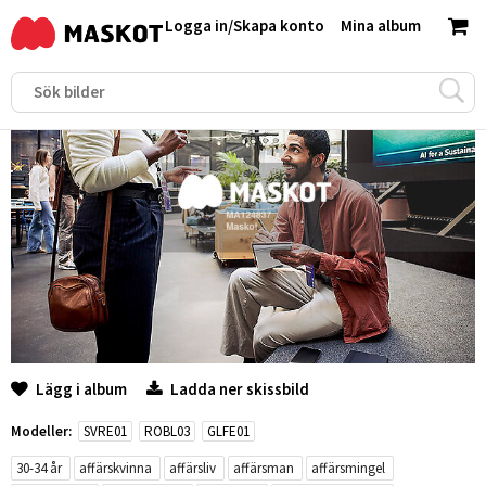
Logga in
/
Skapa konto
Mina album
Lägg i album
Ladda ner skissbild
Modeller:
SVRE01
ROBL03
GLFE01
30-34 år
affärskvinna
affärsliv
affärsman
affärsmingel