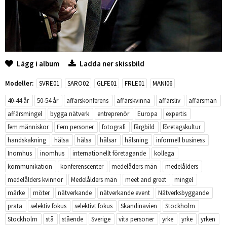
Lägg i album
Ladda ner skissbild
Modeller:
SVRE01
SARO02
GLFE01
FRLE01
MANI06
40-44 år
50-54 år
affärskonferens
affärskvinna
affärsliv
affärsman
affärsmingel
bygga nätverk
entreprenör
Europa
expertis
fem människor
Fem personer
fotografi
färgbild
företagskultur
handskakning
hälsa
hälsa
hälsar
hälsning
informell business
Inomhus
inomhus
internationellt företagande
kollega
kommunikation
konferenscenter
medelåders män
medelålders
medelålders kvinnor
Medelålders män
meet and greet
mingel
märke
möter
nätverkande
nätverkande event
Nätverksbyggande
prata
selektiv fokus
selektivt fokus
Skandinavien
Stockholm
Stockholm
stå
stående
Sverige
vita personer
yrke
yrke
yrken