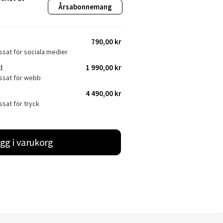
Årsabonnemang
790,00 kr
ssat för sociala medier
l
1 990,00 kr
assat för webb
4 490,00 kr
ssat för tryck
gg i varukorg