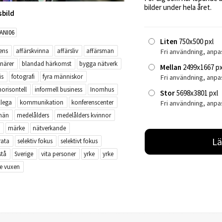
bilder under hela året.
sbild
ANI06
Liten
750x500 pxl
ens
affärskvinna
affärsliv
affärsman
Fri användning, anpa
närer
blandad härkomst
bygga nätverk
Mellan
2499x1667 px
is
fotografi
fyra människor
Fri användning, anp
horisontell
informell business
Inomhus
Stor
5698x3801 pxl
llega
kommunikation
konferenscenter
Fri användning, anpa
män
medelålders
medelålders kvinnor
märke
nätverkande
Lä
rata
selektiv fokus
selektivt fokus
stå
Sverige
vita personer
yrke
yrke
re vuxen