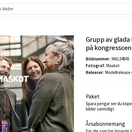
Grupp av glada
på kongresscen
Bildnummer:
MA124843
Fotograf:
Maskot
Releaser:
Modellrelease
Paket
Spara pengar om du köper
bilder samtidigt.
Årsabonnemang
För dig som har löpande 