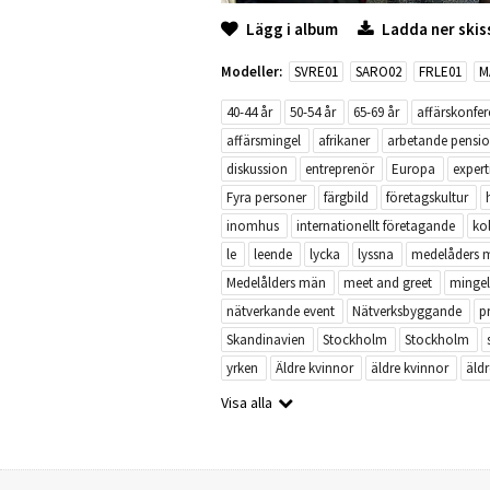
Lägg i album
Ladda ner skis
Modeller:
SVRE01
SARO02
FRLE01
M
40-44 år
50-54 år
65-69 år
affärskonfer
affärsmingel
afrikaner
arbetande pensio
diskussion
entreprenör
Europa
expert
Fyra personer
färgbild
företagskultur
inomhus
internationellt företagande
ko
le
leende
lycka
lyssna
medelåders 
Medelålders män
meet and greet
mingel
nätverkande event
Nätverksbyggande
p
Skandinavien
Stockholm
Stockholm
yrken
Äldre kvinnor
äldre kvinnor
äld
Visa alla