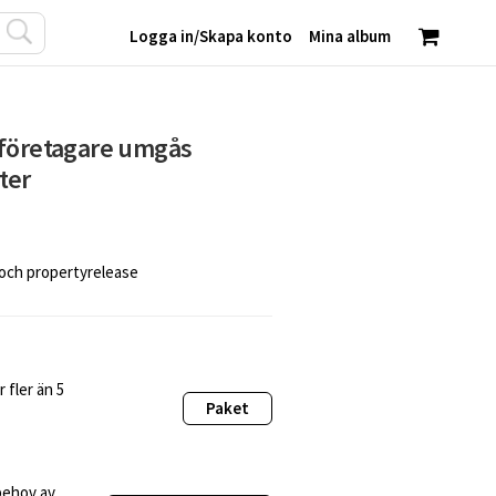
Logga in
/
Skapa konto
Mina album
 företagare umgås
ter
 och propertyrelease
 fler än 5
Paket
behov av