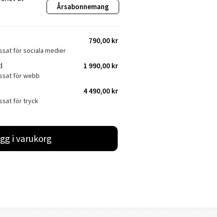
Årsabonnemang
790,00 kr
ssat för sociala medier
l
1 990,00 kr
assat för webb
4 490,00 kr
ssat för tryck
gg i varukorg