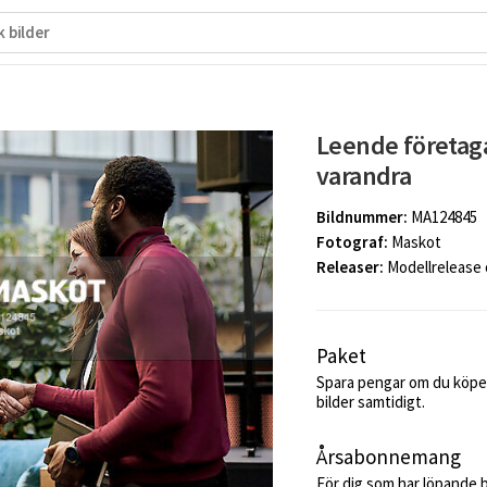
Leende företaga
varandra
Bildnummer:
MA124845
Fotograf:
Maskot
Releaser:
Modellrelease
Paket
Spara pengar om du köper
bilder samtidigt.
Årsabonnemang
För dig som har löpande 