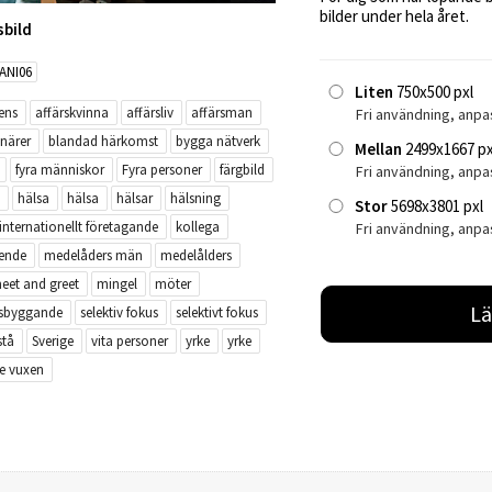
bilder under hela året.
sbild
ANI06
Liten
750x500 pxl
ens
affärskvinna
affärsliv
affärsman
Fri användning, anpa
närer
blandad härkomst
bygga nätverk
Mellan
2499x1667 px
fyra människor
Fyra personer
färgbild
Fri användning, anp
hälsa
hälsa
hälsar
hälsning
Stor
5698x3801 pxl
internationellt företagande
kollega
Fri användning, anpa
eende
medelåders män
medelålders
eet and greet
mingel
möter
Lä
ksbyggande
selektiv fokus
selektivt fokus
stå
Sverige
vita personer
yrke
yrke
re vuxen