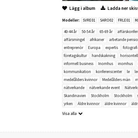
Lägg i album
Ladda ner skis
Modeller:
SVRE01
SARO02
FRLE01
M
40-44 år
50-54 år
65-69 år
affärskonfer
affärsmingel
afrikaner
arbetande pensio
entreprenör
Europa
expertis
fotografi
företagskultur
handskakning
horisontell
informell business
Inomhus
inomhus
kommunikation
konferenscenter
le
l
medelålders kvinnor
Medelålders män
m
nätverkande
nätverkande event
Nätver
Skandinavien
Stockholm
Stockholm
yrken
Äldre kvinnor
äldre kvinnor
äld
Visa alla