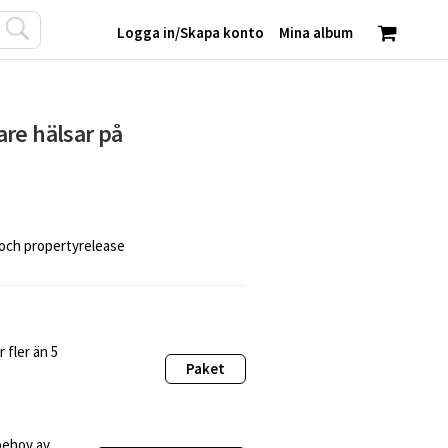
Logga in
/
Skapa konto
Mina album
re hälsar på
 och propertyrelease
 fler än 5
Paket
behov av