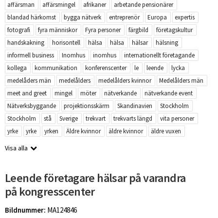
affärsman
affärsmingel
afrikaner
arbetande pensionärer
blandad härkomst
bygga nätverk
entreprenör
Europa
expertis
fotografi
fyra människor
Fyra personer
färgbild
företagskultur
handskakning
horisontell
hälsa
hälsa
hälsar
hälsning
informell business
Inomhus
inomhus
internationellt företagande
kollega
kommunikation
konferenscenter
le
leende
lycka
medelåders män
medelålders
medelålders kvinnor
Medelålders män
meet and greet
mingel
möter
nätverkande
nätverkande event
Nätverksbyggande
projektionsskärm
Skandinavien
Stockholm
Stockholm
stå
Sverige
trekvart
trekvarts längd
vita personer
yrke
yrke
yrken
Äldre kvinnor
äldre kvinnor
äldre vuxen
Visa alla
Leende företagare hälsar på varandra
på kongresscenter
Bildnummer:
MA124846