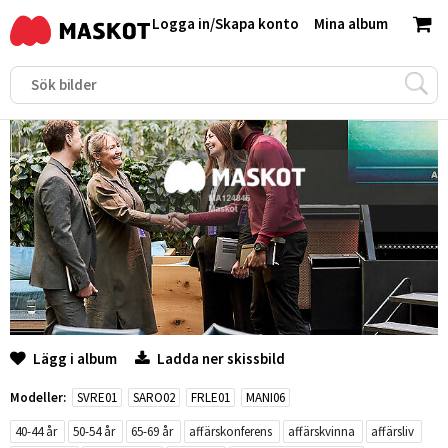
Logga in
/
Skapa konto
Mina album
Lägg i album
Ladda ner skissbild
Modeller:
SVRE01
SARO02
FRLE01
MANI06
40-44 år
50-54 år
65-69 år
affärskonferens
affärskvinna
affärsliv