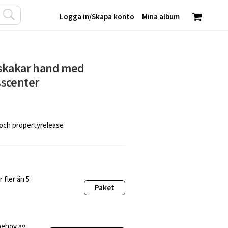
Logga in
/
Skapa konto
Mina album
skakar hand med
scenter
 och propertyrelease
 fler än 5
Paket
behov av