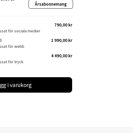
Årsabonnemang
790,00 kr
ssat för sociala medier
l
1 990,00 kr
assat för webb
4 490,00 kr
ssat för tryck
gg i varukorg