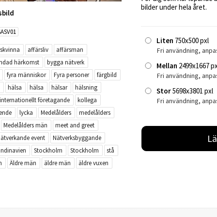
bilder under hela året.
sbild
SASV01
Liten
750x500 pxl
rskvinna
affärsliv
affärsman
Fri användning, anpa
ndad härkomst
bygga nätverk
Mellan
2499x1667 px
fyra människor
Fyra personer
färgbild
Fri användning, anp
hälsa
hälsa
hälsar
hälsning
Stor
5698x3801 pxl
internationellt företagande
kollega
Fri användning, anpa
eende
lycka
Medelålders
medelålders
Medelålders män
meet and greet
Lä
ätverkande event
Nätverksbyggande
ndinavien
Stockholm
Stockholm
stå
n
Äldre män
äldre män
äldre vuxen