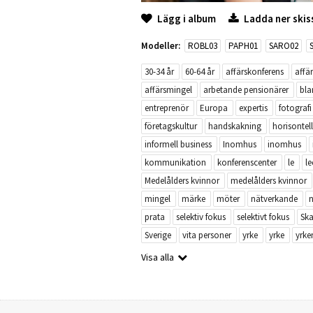
Lägg i album
Ladda ner skis
Modeller:
ROBL03
PAPH01
SARO02
30-34 år
60-64 år
affärskonferens
affä
affärsmingel
arbetande pensionärer
bla
entreprenör
Europa
expertis
fotografi
företagskultur
handskakning
horisontell
informell business
Inomhus
inomhus
kommunikation
konferenscenter
le
l
Medelålders kvinnor
medelålders kvinnor
mingel
märke
möter
nätverkande
n
prata
selektiv fokus
selektivt fokus
Ska
Sverige
vita personer
yrke
yrke
yrke
Visa alla