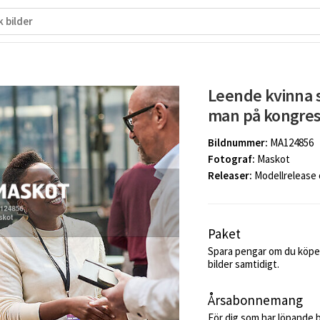
Leende kvinna 
man på kongres
Bildnummer:
MA124856
Fotograf:
Maskot
Releaser:
Modellrelease
Paket
Spara pengar om du köper
bilder samtidigt.
Årsabonnemang
För dig som har löpande 