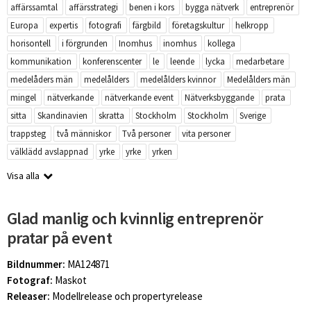
affärssamtal
affärsstrategi
benen i kors
bygga nätverk
entreprenör
Europa
expertis
fotografi
färgbild
företagskultur
helkropp
horisontell
i förgrunden
Inomhus
inomhus
kollega
kommunikation
konferenscenter
le
leende
lycka
medarbetare
medelåders män
medelålders
medelålders kvinnor
Medelålders män
mingel
nätverkande
nätverkande event
Nätverksbyggande
prata
sitta
Skandinavien
skratta
Stockholm
Stockholm
Sverige
trappsteg
två människor
Två personer
vita personer
välklädd avslappnad
yrke
yrke
yrken
Visa alla
Glad manlig och kvinnlig entreprenör
pratar på event
Bildnummer:
MA124871
Fotograf:
Maskot
Releaser:
Modellrelease och propertyrelease