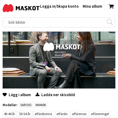
Logga in
/
Skapa konto
Mina album
Lägg i album
Ladda ner skissbild
Modeller:
SARO02
MANI06
40-44 år
50-54 år
affärskvinna
affärsliv
affärsman
affärsmingel