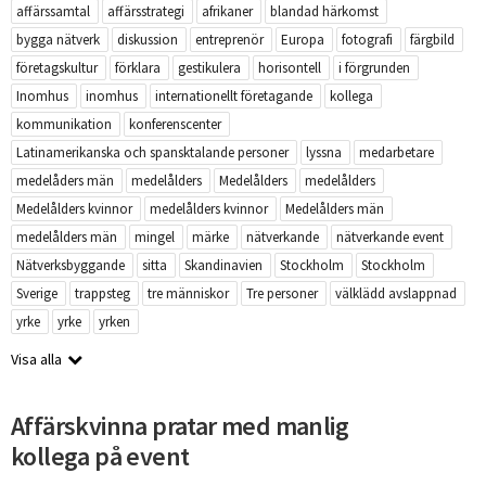
affärssamtal
affärsstrategi
afrikaner
blandad härkomst
bygga nätverk
diskussion
entreprenör
Europa
fotografi
färgbild
företagskultur
förklara
gestikulera
horisontell
i förgrunden
Inomhus
inomhus
internationellt företagande
kollega
kommunikation
konferenscenter
Latinamerikanska och spansktalande personer
lyssna
medarbetare
medelåders män
medelålders
Medelålders
medelålders
Medelålders kvinnor
medelålders kvinnor
Medelålders män
medelålders män
mingel
märke
nätverkande
nätverkande event
Nätverksbyggande
sitta
Skandinavien
Stockholm
Stockholm
Sverige
trappsteg
tre människor
Tre personer
välklädd avslappnad
yrke
yrke
yrken
Visa alla
Affärskvinna pratar med manlig
kollega på event