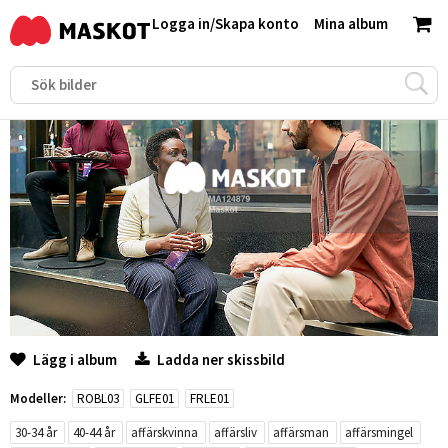
Logga in
/
Skapa konto
Mina album
Lägg i album
Ladda ner skissbild
Modeller:
ROBL03
GLFE01
FRLE01
30-34 år
40-44 år
affärskvinna
affärsliv
affärsman
affärsmingel