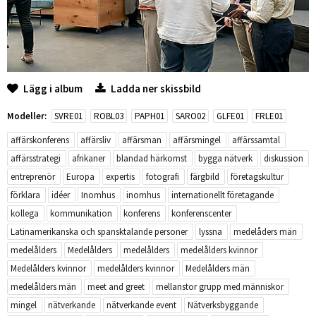
Lägg i album
Ladda ner skissbild
Modeller:
SVRE01
ROBL03
PAPH01
SARO02
GLFE01
FRLE01
affärskonferens
affärsliv
affärsman
affärsmingel
affärssamtal
affärsstrategi
afrikaner
blandad härkomst
bygga nätverk
diskussion
entreprenör
Europa
expertis
fotografi
färgbild
företagskultur
förklara
idéer
Inomhus
inomhus
internationellt företagande
kollega
kommunikation
konferens
konferenscenter
Latinamerikanska och spansktalande personer
lyssna
medelåders män
medelålders
Medelålders
medelålders
medelålders kvinnor
Medelålders kvinnor
medelålders kvinnor
Medelålders män
medelålders män
meet and greet
mellanstor grupp med människor
mingel
nätverkande
nätverkande event
Nätverksbyggande