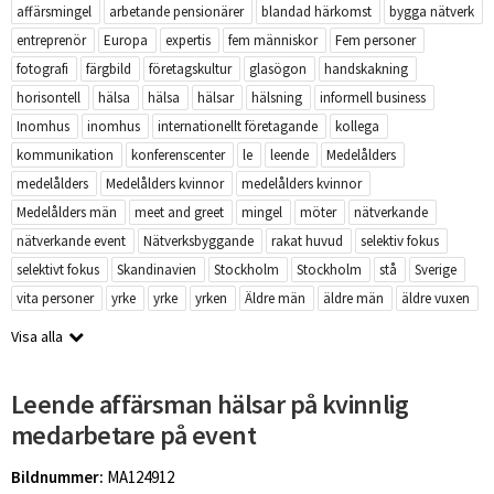
affärsmingel
arbetande pensionärer
blandad härkomst
bygga nätverk
entreprenör
Europa
expertis
fem människor
Fem personer
fotografi
färgbild
företagskultur
glasögon
handskakning
horisontell
hälsa
hälsa
hälsar
hälsning
informell business
Inomhus
inomhus
internationellt företagande
kollega
kommunikation
konferenscenter
le
leende
Medelålders
medelålders
Medelålders kvinnor
medelålders kvinnor
Medelålders män
meet and greet
mingel
möter
nätverkande
nätverkande event
Nätverksbyggande
rakat huvud
selektiv fokus
selektivt fokus
Skandinavien
Stockholm
Stockholm
stå
Sverige
vita personer
yrke
yrke
yrken
Äldre män
äldre män
äldre vuxen
Visa alla
Leende affärsman hälsar på kvinnlig
medarbetare på event
Bildnummer:
MA124912