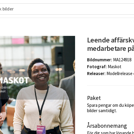
Leende affärsk
medarbetare på
Bildnummer:
MA124918
Fotograf:
Maskot
Releaser:
Modellrelease
Paket
Spara pengar om du köper
bilder samtidigt.
Årsabonnemang
För dig som har löpande 