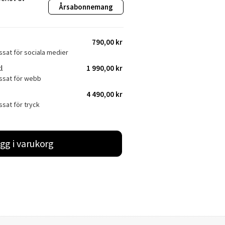
Årsabonnemang
790,00 kr
ssat för sociala medier
l
1 990,00 kr
assat för webb
4 490,00 kr
ssat för tryck
gg i varukorg