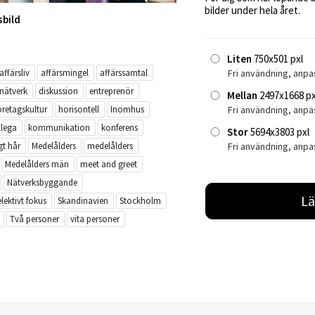
bilder under hela året.
sbild
Liten
750x501 pxl
affärsliv
affärsmingel
affärssamtal
Fri användning, anpa
nätverk
diskussion
entreprenör
Mellan
2497x1668 px
öretagskultur
horisontell
Inomhus
Fri användning, anp
llega
kommunikation
konferens
Stor
5694x3803 pxl
gt hår
Medelålders
medelålders
Fri användning, anpa
Medelålders män
meet and greet
Nätverksbyggande
Lä
elektivt fokus
Skandinavien
Stockholm
Två personer
vita personer