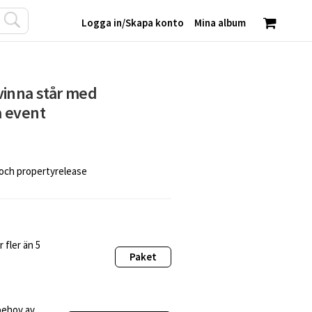
Logga in
/
Skapa konto
Mina album
vinna står med
 event
 och propertyrelease
 fler än 5
Paket
behov av