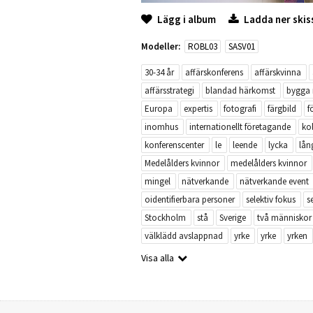
Lägg i album
Ladda ner skis
Modeller:
ROBL03
SASV01
30-34 år
affärskonferens
affärskvinna
affärsstrategi
blandad härkomst
bygga 
Europa
expertis
fotografi
färgbild
f
inomhus
internationellt företagande
ko
konferenscenter
le
leende
lycka
lån
Medelålders kvinnor
medelålders kvinnor
mingel
nätverkande
nätverkande event
oidentifierbara personer
selektiv fokus
s
Stockholm
stå
Sverige
två människor
välklädd avslappnad
yrke
yrke
yrken
Visa alla