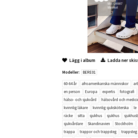
Lägg i album
Ladda ner skis
Modeller:
BERE01
60-64 år
afroamerikanska människor
ar
en person
Europa
expertis
fotografi
hälso- och sjukvård
hälsovård och medici
kvinnlig läkare
kvinnlig sjuksköterska
le
räcke
sitta
sjukhus
sjukhus
sjukhus
sjukvårdare
Skandinavien
Stockholm
trappa
trappor och trappsteg
trappsteg