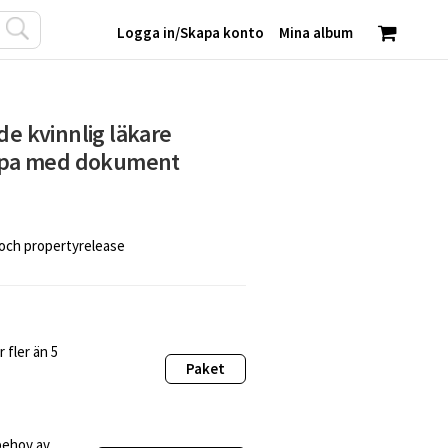
Logga in
/
Skapa konto
Mina album
de kvinnlig läkare
rappa med dokument
 och propertyrelease
 fler än 5
Paket
behov av