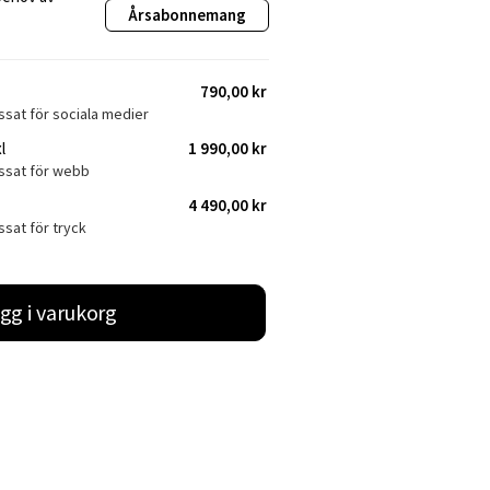
Årsabonnemang
790,00 kr
ssat för sociala medier
l
1 990,00 kr
assat för webb
4 490,00 kr
ssat för tryck
gg i varukorg