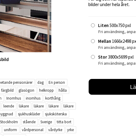
bilder under hela året.
Liten
500x750 pxl
Fri användning, anpa
Mellan
1666x2498 px
Fri användning, anp
Stor
3800x5699 pxl
sbild
Fri användning, anpa
betande pensionärer
dag
En person
Lä
färgbild
glasögon
helkropp
hålla
n
Inomhus
inomhus
korthårig
leende
läkare
läkare
läkare
läkare
byggnad
sjukhuskläder
sjuksköterska
Stockholm
stående
Sverige
titta bort
uniform
vårdpersonal
vårdyrke
yrke