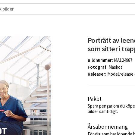
Porträtt av leen
som sitter i t
Bildnummer:
MA124987
Fotograf:
Maskot
Releaser:
Modellrelease
Paket
Spara pengar om du köper
bilder samtidigt.
Årsabonnemang
För dig som har löpande 